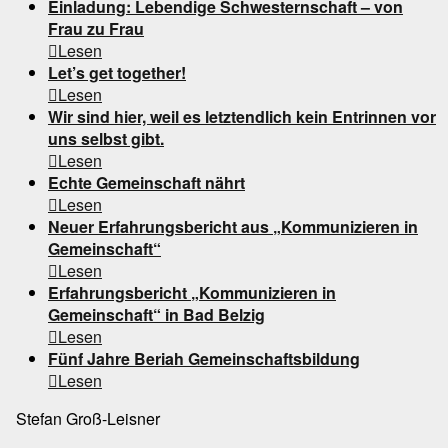
Einladung: Lebendige Schwesternschaft – von
Frau zu Frau

Lesen
Let’s get together!

Lesen
Wir sind hier, weil es letztendlich kein Entrinnen vor
uns selbst gibt.

Lesen
Echte Gemeinschaft nährt

Lesen
Neuer Erfahrungsbericht aus „Kommunizieren in
Gemeinschaft“

Lesen
Erfahrungsbericht „Kommunizieren in
Gemeinschaft“ in Bad Belzig

Lesen
Fünf Jahre Beriah Gemeinschaftsbildung

Lesen
Stefan Groß-Leisner